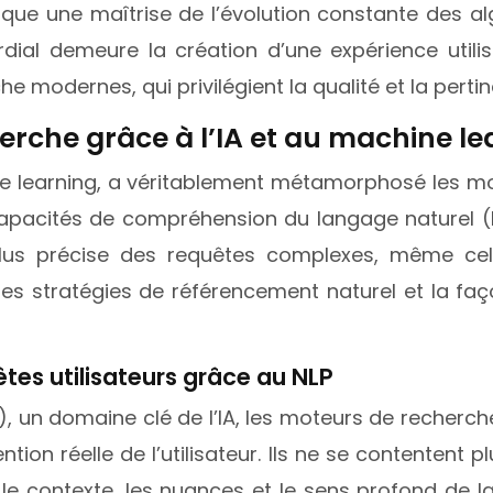
que une maîtrise de l’évolution constante des alg
rdial demeure la création d’une expérience utili
e modernes, qui privilégient la qualité et la pert
erche grâce à l’IA et au machine le
ine learning, a véritablement métamorphosé les mot
apacités de compréhension du langage naturel (N
lus précise des requêtes complexes, même cell
les stratégies de référencement naturel et la fa
es utilisateurs grâce au NLP
), un domaine clé de l’IA, les moteurs de recherc
tion réelle de l’utilisateur. Ils ne se contentent
e contexte, les nuances et le sens profond de la 